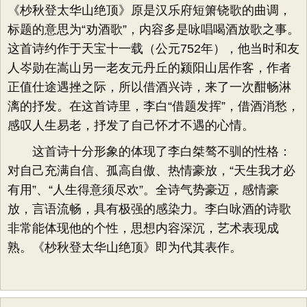
《杪秋登太华山绝顶》原是汉乐府短箫铙歌的曲调，
标题的意思为“劝酒歌”，内容多是咏唱喝酒放歌之事。
这首诗约作于天宝十一载（公元752年），他当时和友
人岑勋在嵩山另一老友元丹丘的颍阳山居作客，作者
正值仕途遇挫之际，所以借酒兴诗，来了一次酣畅淋
漓的抒发。在这首诗里，李白“借题发挥”，借酒消愁，
感叹人生易老，抒发了自己怀才不遇的心情。
这首诗十分形象的体现了李白桀骜不驯的性格：
对自己充满自信、孤高自傲、热情豪放，“天生我才必
有用”、“人生得意须尽欢”。全诗气势豪迈，感情豪
放，言语流畅，具有极强的感染力。李白咏酒的诗歌
非常能体现他的个性，思想内容深沉，艺术表现成
熟。《杪秋登太华山绝顶》即为代其表作。