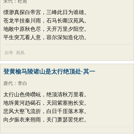
宋代
：
杜甫
缥渺真探白帝宫，三峰此日为谁雄。
苍龙半挂秦川雨，石马长嘶汉苑风。
地敞中原秋色尽，天开万里夕阳空。
平生突兀看人意，容尔深知造化功。
白帝
苑风
登黄榆马陵诸山是太行绝顶处·其一
唐代
：
李白
太行山色倚巑岏，绝顶清秋万里看。
地坼黄河趋碣石，天回紫塞抱长安。
悲风大壑飞流折，白日千厓落木寒。
向夕振衣来朔雨，关门萧瑟罢凭栏。