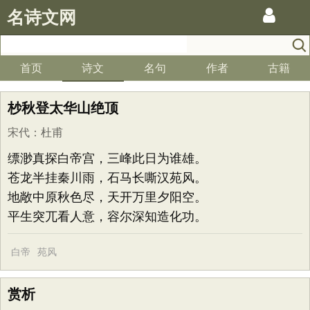
名诗文网
首页
诗文
名句
作者
古籍
杪秋登太华山绝顶
宋代
：
杜甫
缥渺真探白帝宫，三峰此日为谁雄。
苍龙半挂秦川雨，石马长嘶汉苑风。
地敞中原秋色尽，天开万里夕阳空。
平生突兀看人意，容尔深知造化功。
白帝
苑风
赏析