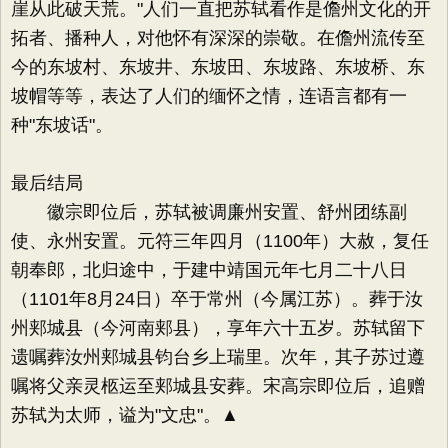
崖从此破天荒。"人们一直把苏轼看作是儋州文化的开
拓者、播种人，对他怀有深深的崇敬。在儋州流传至
今的东坡村、东坡井、东坡田、东坡路、东坡桥、东
坡帽等等，表达了人们的缅怀之情，连语言都有一
种"东坡话"。
最后结局
徽宗即位后，苏轼被调廉州安置、舒州团练副
使、永州安置。元符三年四月（1100年）大赦，复任
朝奉郎，北归途中，于建中靖国元年七月二十八日
（1101年8月24日）卒于常州（今属江苏）。葬于汝
州郏城县（今河南郏县），享年六十五岁。苏轼留下
遗嘱葬汝州郏城县钧台乡上瑞里。次年，其子苏过遵
嘱将父亲灵柩运至郏城县安葬。宋高宗即位后，追赠
苏轼为太师，谥为"文忠"。▲