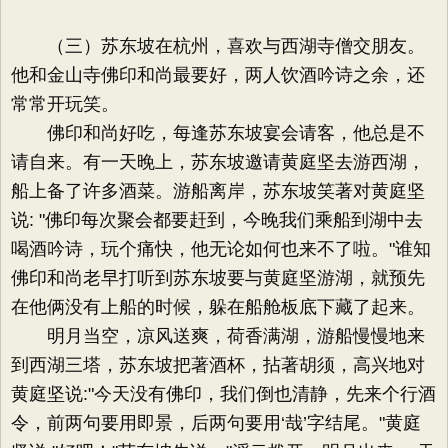
（三）苏东坡在杭州，喜欢与西湖寺僧交朋友。
他和金山寺佛印和尚最要好，两人饮酒吟诗之余，还
常常开玩笑。
佛印和尚好吃，每逢苏东坡宴会请客，他总是不
请自来。有一天晚上，苏东坡邀请黄庭坚去游西湖，
船上备了许多酒菜。游船离岸，苏东坡笑著对黄庭坚
说: "佛印每次聚会都要赶到，今晚我们乘船到湖中去
喝酒吟诗，玩个痛快，他无论如何也来不了啦。"谁知
佛印和尚老早打听到苏东坡要与黄庭坚游湖，就预先
在他俩没有上船的时候，躲在船舱板底下藏了起来。
明月当空，凉风送爽，荷香满湖，游船慢慢地来
到西湖三塔，苏东坡把著酒杯，拈著胡须，高兴地对
黄庭坚说:"今天没有佛印，我们倒也清静，先来个行酒
令，前两句要用即景，后两句要用‘哉’字结尾。"黄庭