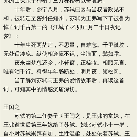
弗的山头亲手种植了三万株松树以寄哀思。
十年后，熙宁八月，苏轼已因与当权者政见不
和，被转迁至密州任知州，苏轼为王弗写下了被誉为
悼亡词千古第一的《江城子·乙卯正月二十日夜记
梦》：
十年生死两茫茫，不思量，自难忘。千里孤坟，
无处话凄凉。纵使相逢应不识，尘满面，鬓如霜。
夜来幽梦忽还乡，小轩窗，正梳妆。相顾无言、
唯有泪千行。料得年年肠断处，明月夜，短松冈。
当了解到苏轼与王弗的爱情故事后，再读这首
词，可知其中的情感沉痛深切。
王闰之
苏轼的第二任妻子叫王闰之，是王弗的堂妹，在
王弗逝世后第三年嫁给了苏轼。她比苏轼小十一岁，
自小对苏轼崇拜有加，生性温柔，处处依着苏轼。王