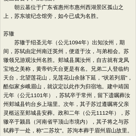
朝云墓位于广东省惠州市惠州西湖景区孤山之
上，苏东坡纪念馆旁，如今已成为名胜。
苏辙
苏辙于绍圣元年（公元1094年）出知汝州，期
间，苏轼由定州南迁英州，便道于汝，与弟相会。苏
辙领兄游观汝州名胜。郏城县属汝州，自古就有龙凤
宝地之美称，黄帝钧天台更是有名。兄弟二人登临钧
天台，北望莲花山，见莲花山余脉下延，"状若列眉"，
酷似家乡峨眉山，就议定以此作为归宿地。建中靖国
元年（公元1101年），苏轼卒于常州，留下遗嘱葬汝
州郏城县钧台乡上瑞里。次年，其子苏过遵嘱将父亲
灵柩运至郏城县安葬。政和二年（公元1112年），苏
辙卒于颍昌（河南省平顶山市境内），其子将之与苏
轼葬于一处，称"二苏坟"。苏洵本葬于眉州眉山故里。