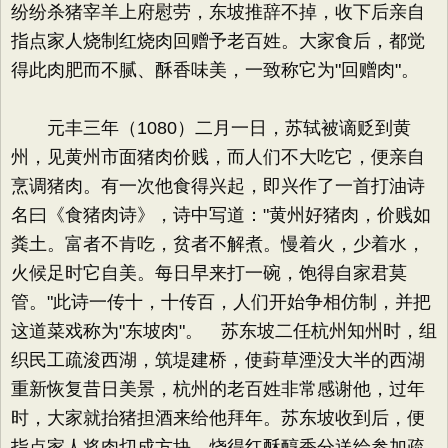
纷纷杀猪宰羊上府慰劳，东坡推辞不掉，收下后亲自
指点家人烧制红烧肉回赠予老百姓。大家食后，都觉
得此肉肥而不腻、酥香味美，一致称它为"回赠肉"。
元丰三年（1080）二月一日，苏轼被谪贬到黄
州，见黄州市面猪肉价贱，而人们不大吃它，便亲自
烹调猪肉。有一次他食得兴起，即兴作了一首打油诗
名曰《食猪肉诗》，诗中写道："黄州好猪肉，价贱如
粪土。富者不肯吃，贫者不解煮。慢着火，少着水，
火候足时它自美。每日早来打一碗，饱得自家君莫
管。"此诗一传十，十传百，人们开始争相仿制，并把
这道菜戏称为"东坡肉"。 苏东坡二任杭州知州时，组
织民工疏浚西湖，筑堤建桥，使葑草湮没大半的西湖
重新恢复昔日美景，杭州的老百姓非常感谢他，过年
时，大家就抬猪担酒来给他拜年。苏东坡收到后，便
指点家人将肉切成方块，烧得红酥醇香分送给参加疏