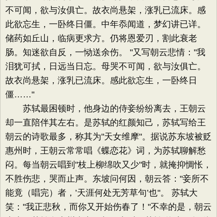
不可闻，欲与汝俱亡。故衣尚悬架，涨乳已流床。感
此欲忘生，一卧终日僵。中年忝闻道，梦幻讲已详。
储药如丘山，临病更求方。仍将恩爱刃，割此衰老
肠。知迷欲自反，一恸送余伤。 "又写朝云悲情："我
泪犹可拭，日远当日忘。母哭不可闻，欲与汝俱亡。
故衣尚悬架，涨乳已流床。感此欲忘生，一卧终日
僵……"
苏轼最困顿时，他身边的侍妾纷纷离去，王朝云
却一直陪伴其左右。是苏轼的红颜知己，苏轼写给王
朝云的诗歌最多，称其为"天女维摩"。据说苏东坡被贬
惠州时，王朝云常常唱《蝶恋花》词，为苏轼聊解愁
闷。每当朝云唱到"枝上柳绵吹又少"时，就掩抑惆怅，
不胜伤悲，哭而止声。东坡问何因，朝云答："妾所不
能竟（唱完）者，’天涯何处无芳草句’也"。 苏轼大
笑："我正悲秋，而你又开始伤春了！"不幸的是，朝云