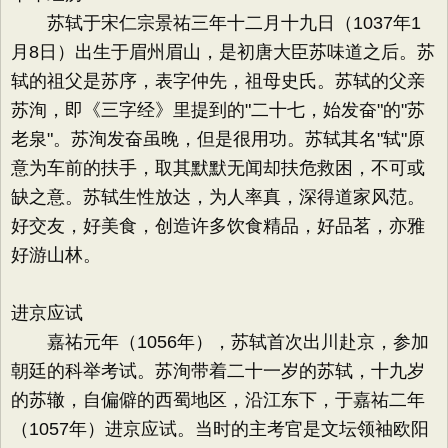
苏轼于宋仁宗景祐三年十二月十九日（1037年1
月8日）出生于眉州眉山，是初唐大臣苏味道之后。苏
轼的祖父是苏序，表字仲先，祖母史氏。苏轼的父亲
苏洵，即《三字经》里提到的"二十七，始发奋"的"苏
老泉"。苏洵发奋虽晚，但是很用功。苏轼其名"轼"原
意为车前的扶手，取其默默无闻却扶危救困，不可或
缺之意。苏轼生性放达，为人率真，深得道家风范。
好交友，好美食，创造许多饮食精品，好品茗，亦雅
好游山林。
进京应试
嘉祐元年（1056年），苏轼首次出川赴京，参加
朝廷的科举考试。苏洵带着二十一岁的苏轼，十九岁
的苏辙，自偏僻的西蜀地区，沿江东下，于嘉祐二年
（1057年）进京应试。当时的主考官是文坛领袖欧阳