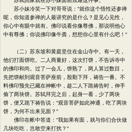
苏轼回家就在苏小妹面前炫耀这件事。
苏小妹冷笑一下对哥哥说："就你这个悟性还参禅
呢，你知道参禅的人最讲究的是什么？是见心见性，
你心中有眼中就有。佛印说看你像尊佛，那说明他心
中有尊佛；你说佛印像牛粪，想想你心里有什么吧！"
（二）苏东坡和黄庭坚住在金山寺中。有一天，
他们打面饼吃。二人商量好，这次打饼，不告诉寺中
的佛印和尚。过了一会儿，饼熟了，两人算过数目，
先把饼献到观音菩萨座前，殷勤下拜，祷告一番。不
料佛印预先已藏在神帐中，趁二人下跪祷告时，伸手
偷了两块饼。苏轼拜完之后，起身一看，少了两块
饼，便又跪下祷告说："观音菩萨如此神通，吃了两块
饼，为何不出来见面？"
佛印在帐中答道："我如果有面，就与你们合伙做
几块吃吃，岂敢空来打扰？"