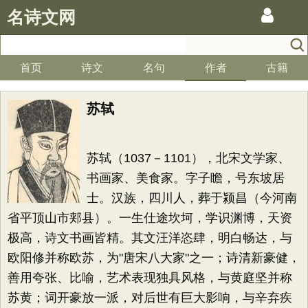
名诗文网
首页
诗文
名句
作者
古籍
苏轼
苏轼（1037－1101），北宋文学家、
书画家、美食家。字子瞻，号东坡居
士。汉族，四川人，葬于颍昌（今河南
省平顶山市郏县）。一生仕途坎坷，学识渊博，天资
极高，诗文书画皆精。其文汪洋恣肆，明白畅达，与
欧阳修并称欧苏，为"唐宋八大家"之一；诗清新豪健，
善用夸张、比喻，艺术表现独具风格，与黄庭坚并称
苏黄；词开豪放一派，对后世有巨大影响，与辛弃疾