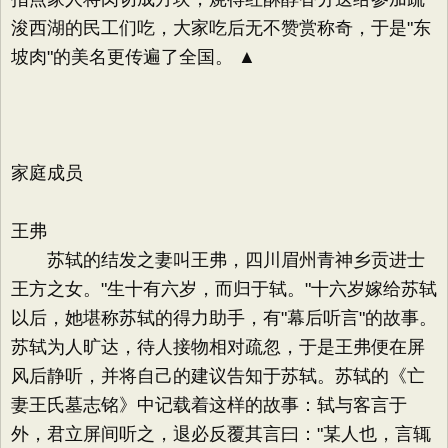
浚西湖的民工们吃，大家吃后无不赞赏称奇，于是"东
坡肉"的美名更传遍了全国。 ▲
家庭成员
王弗
苏轼的结发之妻叫王弗，四川眉州青神乡贡进士
王方之女。"生十有六岁，而归于轼。"十六岁嫁给苏轼
以后，她堪称苏轼的得力助手，有"幕后听言"的故事。
苏轼为人旷达，待人接物相对疏忽，于是王弗便在屏
风后静听，并将自己的建议告知于苏轼。苏轼的《亡
妻王氏墓志铭》中记载着这样的故事：轼与客言于
外，君立屏间听之，退必反覆其言曰："某人也，言辄