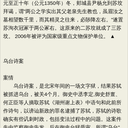
元至正十年（公元1350年）冬，郏城县尹杨允到苏坟
拜谒，谓"两公之学实出其父老泉先生教也，虽眉汝之
墓相望数千里，而其精灵之往来，必陟降左右。"遂置
苏洵衣冠冢于两公冢右。这原来的二苏坟就成了三苏
坟。 2006年被评为国家级重点文物保护单位。 ▲
乌台诗案
案情
乌台诗案，是北宋年间的一场文字狱，结果苏轼
被抓进乌台，被关4个月。御史中丞李定,御史舒亶、
何正臣等人摘取苏轼《湖州谢上表》中语句和此前所
作诗句，以谤讪新政的罪名逮捕了苏轼，苏轼的诗歌
确实有些讥刺时政，包括变法过程中的问题。这案件
先由监察御史告发，后在御史台狱受审。所谓"乌台"，