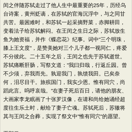
闰之伴随苏轼走过了他人生中最重要的25年，历经乌
台诗案，黄州贬谪，在苏轼的官海沉浮中，与之同甘
共苦。最困难时，和苏轼一起采摘野菜，赤脚耕田，
变着法子给苏轼解闷。在王闰之生日之际，苏轼放生
鱼为她资福，并作《蝶恋花》纪事。词中"三个明珠，
膝上王文度"，是赞美她对三个儿子都一视同仁，疼爱
不分彼此。二十五年之后，王闰之也先于苏轼逝世。
苏轼痛断肝肠，写祭文道："我曰归哉，行返丘园。曾
不少须，弃我而先。孰迎我门，孰馈我田。已矣奈
何，泪尽目干。旅殡国门，我实少恩。惟有同穴，尚
蹈此言。呜呼哀哉。"在妻子死后百日，请他的朋友、
大画家李龙眠画了十张罗汉像，在请和尚给她诵经超
度往生乐土时，献给了妻子亡魂。苏轼死后，苏辙将
其与王闰之合葬，实现了祭文中"惟有同穴"的愿望。