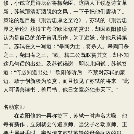
修，小试官是诗坛宿将梅尧臣。这两人正锐意诗文革
新，苏轼那清新洒脱的文风，一下子把他们震动了。
策论的题目是《刑赏忠厚之至论》，苏轼的《刑赏忠
厚之至论》获得主考官欧阳修的赏识，却因欧阳修误
认为是自己的弟子曾巩所作，为了避嫌，使他只得第
二。苏轼在文中写道："皋陶为士，将杀人。皋陶曰杀
之三，尧曰宥之三。"欧、梅二公既叹赏其文，却不知
这几句话的出处。及苏轼谒谢，即以此问轼，苏轼答
道："何必知道出处！"欧阳修听后，不禁对苏轼的豪
迈、敢于创新极为欣赏，而且预见了苏轼的将来："此
人可谓善读书，善用书，他日文章必独步天下。"
名动京师
在欧阳修的一再称赞下，苏轼一时声名大噪。他
每有新作，立刻就会传遍京师。当父子名动京师、正
要大展身手时，突然传来苏轼苏辙的母亲病故的噩