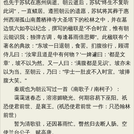
也先于苏轼在惠州病逝。朝云逝后，苏轼"终生不复听
此词"，一直鳏居。遵照朝云的遗愿，苏轼将其葬于惠
州西湖孤山南麓栖禅寺大圣塔下的松林之中，并在墓
边筑六如亭以纪念，撰写的楹联是"不合时宜，惟有朝
云能识我；独弹古调，每逢暮雨倍思卿"。此楹联有个
著名的典故："东坡一日退朝，食罢。扪腹徐行，顾谓
侍儿曰：‘汝辈且道是中有何物？’一婢遽曰：‘都是文
章’，坡不以为然。又一人曰：‘满腹都是见识’。坡亦未
以为当。至朝云，乃曰："学士一肚皮不入时宜。’坡捧
腹大笑。"
秦观也为朝云写过一首《南歌子 / 南柯子》：
霭霭迷春态，溶溶媚晓光。何期容易下巫阳。祇
恐使君前世、是襄王。(祇恐使君前世 一作：只恐翰林
前世）
暂为清歌驻，还因暮雨忙。瞥然归去断人肠。空
使兰台公子、赋高唐。