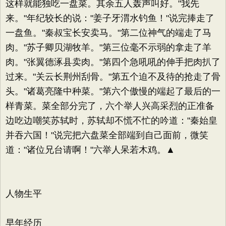
这样就能独吃一盘菜。其余五人轰声叫好。"我先
来。"年纪较长的说："姜子牙渭水钓鱼！"说完捧走了
一盘鱼。"秦叔宝长安卖马。"第二位神气的端走了马
肉。"苏子卿贝湖牧羊。"第三位毫不示弱的拿走了羊
肉。"张翼德涿县卖肉。"第四个急吼吼的伸手把肉扒了
过来。"关云长荆州刮骨。"第五个迫不及待的抢走了骨
头。"诸葛亮隆中种菜。"第六个傲慢的端起了最后的一
样青菜。菜全部分完了，六个举人兴高采烈的正准备
边吃边嘲笑苏轼时，苏轼却不慌不忙的吟道："秦始皇
并吞六国！"说完把六盘菜全部端到自己面前，微笑
道："诸位兄台请啊！"六举人呆若木鸡。▲
人物生平
早年经历