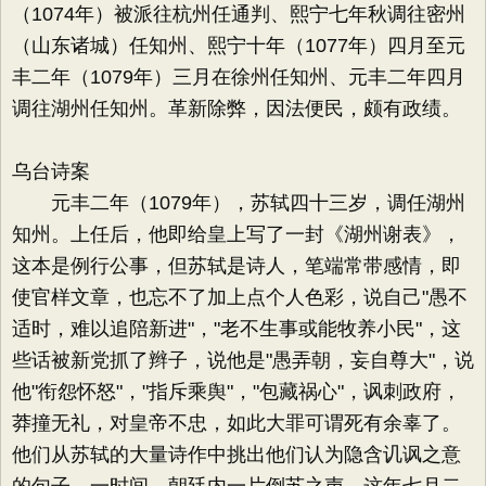
（1074年）被派往杭州任通判、熙宁七年秋调往密州
（山东诸城）任知州、熙宁十年（1077年）四月至元
丰二年（1079年）三月在徐州任知州、元丰二年四月
调往湖州任知州。革新除弊，因法便民，颇有政绩。
乌台诗案
元丰二年（1079年），苏轼四十三岁，调任湖州
知州。上任后，他即给皇上写了一封《湖州谢表》，
这本是例行公事，但苏轼是诗人，笔端常带感情，即
使官样文章，也忘不了加上点个人色彩，说自己"愚不
适时，难以追陪新进"，"老不生事或能牧养小民"，这
些话被新党抓了辫子，说他是"愚弄朝，妄自尊大"，说
他"衔怨怀怒"，"指斥乘舆"，"包藏祸心"，讽刺政府，
莽撞无礼，对皇帝不忠，如此大罪可谓死有余辜了。
他们从苏轼的大量诗作中挑出他们认为隐含讥讽之意