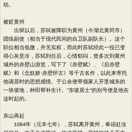
劫。
被贬黄州
出狱以后，苏轼被降职为黄州（今湖北黄冈市）
团练副使（相当于现代民间的自卫队副队长）。这个
职位相当低微，并无实权，而此时苏轼经此一役已变
得心灰意冷，苏轼到任后，心情郁闷，曾多次到黄州
城外的赤壁山游览，写下了《赤壁赋》、《后赤壁
赋》和《念奴娇·赤壁怀古》等千古名作，以此来寄托
他谪居时的思想感情。于公余便带领家人开垦城东的
一块坡地，种田帮补生计。"东坡居士"的别号便是他在
这时起的。
东山再起
1084年（元丰七年），苏轼离开黄州，奉诏赴汝