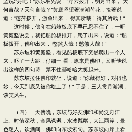
坚说:"好吧！"苏东坡先说："浮云拨开，明月出来， 天
何言哉？天何言哉？"黄庭坚望著满湖荷花，接著说
道："莲萍拨开，游鱼出来， 得其所哉！得其所哉！"
这时候，佛印在船舱板底下早已忍不住了，一听
黄庭坚说罢，就把船舱板推开，爬了出来，说道："船
板拨开，佛印出来， 憋煞人哉！憋煞人哉！"
苏东坡和黄庭坚，看见船板底下突然爬出一个人
来，吓了一大跳，仔细一 看，原来是佛印，又听他说
出这样的四句诗，禁不住都哈哈大笑起来。
苏东坡拉住佛印就坐，说道："你藏得好，对得也
妙，今天到底又被你吃上了！" 于是，三人赏月游湖，
谈笑风生。
（四）一天傍晚，东坡与好友佛印和尚泛舟江
上。时值深秋，金风飒飒，水波粼粼，大江两岸，景
色迷人。饮酒间，佛印向东坡索句。苏东坡向岸上看