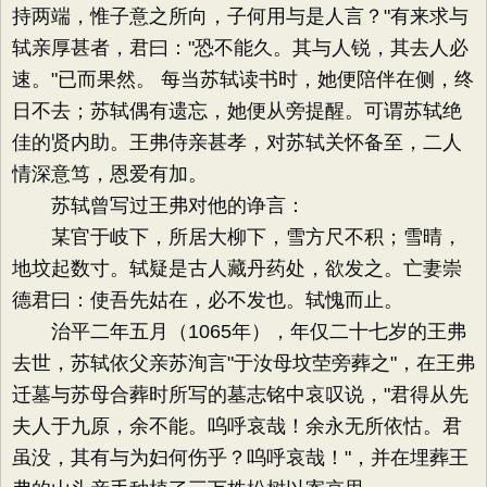
持两端，惟子意之所向，子何用与是人言？"有来求与
轼亲厚甚者，君曰："恐不能久。其与人锐，其去人必
速。"已而果然。 每当苏轼读书时，她便陪伴在侧，终
日不去；苏轼偶有遗忘，她便从旁提醒。可谓苏轼绝
佳的贤内助。王弗侍亲甚孝，对苏轼关怀备至，二人
情深意笃，恩爱有加。
苏轼曾写过王弗对他的诤言：
某官于岐下，所居大柳下，雪方尺不积；雪晴，
地坟起数寸。轼疑是古人藏丹药处，欲发之。亡妻崇
德君曰：使吾先姑在，必不发也。轼愧而止。
治平二年五月（1065年），年仅二十七岁的王弗
去世，苏轼依父亲苏洵言"于汝母坟茔旁葬之"，在王弗
迁墓与苏母合葬时所写的墓志铭中哀叹说，"君得从先
夫人于九原，余不能。呜呼哀哉！余永无所依怙。君
虽没，其有与为妇何伤乎？呜呼哀哉！"，并在埋葬王