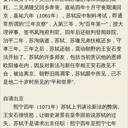
耗。二兄弟随父回乡奔丧。嘉祐四年十月守丧期满回
京，嘉祐六年（1061年），苏轼应中制科考试，即通
常所谓的"三年京察"，入第三等，为"百年第一"，授大
理评事、签书凤翔府判官。四年后还朝判登闻鼓院。
治平二年，苏洵病逝，苏轼、苏辙兄弟扶柩还乡，守
孝三年。三年之后，苏轼还朝，震动朝野的王安石变
法开始了。苏轼的许多师友，包括当初赏识他的恩师
欧阳修在内，因反对新法与新任宰相王安石政见不
合，被迫离京。朝野旧雨凋零，苏轼眼中所见，已不
是他二十岁时所见的"平和世界"。
自请出京
熙宁四年（1071年）苏轼上书谈论新法的弊病。
王安石很愤怒，让御史谢景在皇帝跟前说苏轼的过
失。苏轼于是请求出京任职：熙宁四年至熙宁七年