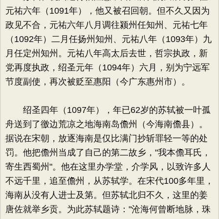
元祐六年（1091年），他又被召回朝。但不久又因为
政见不合，元祐六年八月调往颍州任知州、元祐七年
（1092年）二月任扬州知州、元祐八年（1093年）九
月任定州知州。元祐八年高太后去世，哲宗执政，新
党再度执政，绍圣元年（1094年）六月，别为宁远军
节度副使，再次被贬至惠阳（今广东惠州市）。
绍圣四年（1097年），年已62岁的苏轼被一叶孤
舟送到了徼边荒凉之地海南岛儋州（今海南儋县）。
据说在宋朝，放逐海南是仅比满门抄斩罪轻一等的处
罚。他把儋州当成了自己的第二故乡，"我本儋耳氏，
寄生西蜀州"。他在这里办学堂，介学风，以致许多人
不远千里，追至儋州，从苏轼学。在宋代100多年里，
海南从没有人进士及第。但苏轼北归不久，这里的姜
唐佐就举乡贡。为此苏轼题诗："沧海何曾断地脉，珠