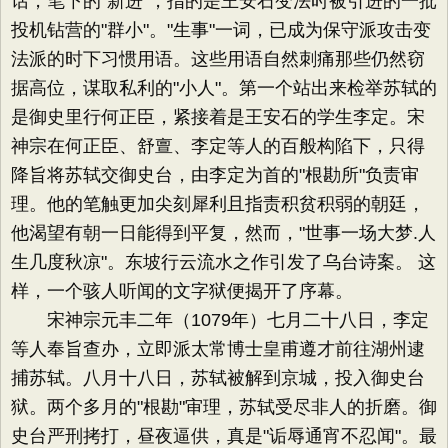
话，笔下的"新进"，指的是王安石变法时被引进的一批
投机钻营的"群小"。"生事"一词，已成为保守派攻击变
法派的时下习惯用语。这些用语自然刺痛那些仍然窃
据高位，谋取私利的"小人"。第一个站出来检举苏轼的
是御史里行何正臣，紧接着是王安石的学生李定。宋
神宗在何正臣、舒亶、李定等人的百般构陷下，只得
降旨将苏轼交御史台，由李定为首的"根勘所"负责审
理。他的笔触更加尖刻犀利且指责积贫积弱的朝廷，
他渴望有朝一日能得到平复，然而，"世事一场大梦.人
生几度秋凉"。东坡行云流水之作引发了乌台诗案。 这
样，一个骇人听闻的文字狱便揭开了序幕。
宋神宗元丰二年（1079年）七月二十八日，李定
等人奉旨查办，立即派太常博士皇甫遵才前往湖州逮
捕苏轼。八月十八日，苏轼被解到京城，投入御史台
狱。两个多月的"根勘"审理，苏轼受尽非人的折磨。御
史台严刑拷打，昼夜逼供，真是"诟辱通宵不忍闻"。最