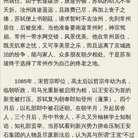
州就任。由于长途跋涉，旅途劳顿，苏轼的幼儿不幸
夭折。汝州路途遥远，且路费已尽，再加上丧子之
痛，苏轼便上书朝廷，请求暂时不去汝州，先到常州
居住，后被批准。当他准备要南返常州时，神宗驾
崩。常州一带水网交错，风景优美。他在常州居住，
既无饥寒之忧，又可享美景之乐，而且远离了京城政
治的纷争，能与家人、众多朋友朝夕相处。于是苏东
坡终于选择了常州作为自己的终老之地。
1085年，宋哲宗即位，高太后以哲宗年幼为名，
临朝听政，司马光重新被启用为相，以王安石为首的
新党被打压。苏轼复为朝奉郎知登州（蓬莱）。四个
月后，以礼部郎中被召还朝。在朝半月，升起居舍
人，三个月后，升中书舍人，不久又升翰林学士知制
诰，知礼部贡举。当苏轼看到新兴势力拼命压制王安
石集团的人物及尽废新法后，认为其与所谓"王党"不过