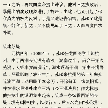
一丘之貉，再次向皇帝提出谏议。他对旧党执政后，
暴露出的腐败现象进行了抨击，由此，他又引起了保
守势力的极力反对，于是又遭诬告陷害。苏轼至此是
既不能容于新党，又不能见谅于旧党，因而再度自求
外调。
筑建苏堤
元祐四年（1089年），苏轼任龙图阁学士知杭
州。由于西湖长期没有疏浚，淤塞过半，"崶台平湖久
芜漫，人经丰岁尚凋疏"，湖水逐渐干涸，湖中长满野
草，严重影响了农业生产。苏轼来杭州的第二年率众
疏浚西湖，动用民工20余万，开除葑田，恢复旧观，
并在湖水最深处建立三塔（今三潭映月）作为标志。
他把挖出的淤泥集中起来，筑成一条纵贯西湖的长
堤，堤有6桥相接，以便行人，后人名之曰"苏公堤"，