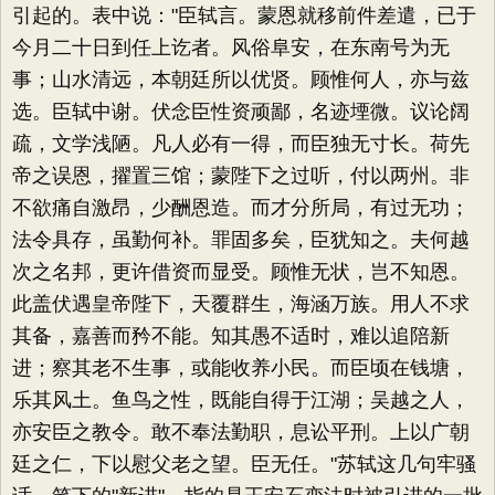
引起的。表中说："臣轼言。蒙恩就移前件差遣，已于
今月二十日到任上讫者。风俗阜安，在东南号为无
事；山水清远，本朝廷所以优贤。顾惟何人，亦与兹
选。臣轼中谢。伏念臣性资顽鄙，名迹堙微。议论阔
疏，文学浅陋。凡人必有一得，而臣独无寸长。荷先
帝之误恩，擢置三馆；蒙陛下之过听，付以两州。非
不欲痛自激昂，少酬恩造。而才分所局，有过无功；
法令具存，虽勤何补。罪固多矣，臣犹知之。夫何越
次之名邦，更许借资而显受。顾惟无状，岂不知恩。
此盖伏遇皇帝陛下，天覆群生，海涵万族。用人不求
其备，嘉善而矜不能。知其愚不适时，难以追陪新
进；察其老不生事，或能收养小民。而臣顷在钱塘，
乐其风土。鱼鸟之性，既能自得于江湖；吴越之人，
亦安臣之教令。敢不奉法勤职，息讼平刑。上以广朝
廷之仁，下以慰父老之望。臣无任。"苏轼这几句牢骚