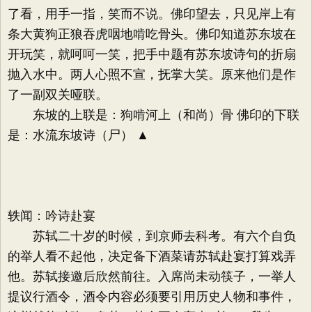
了看，用手一指，笑而不说。佛印望去，只见岸上有
条大黄狗正狼吞虎咽地啃吃骨头。佛印知道苏东坡在
开玩笑，就呵呵一笑，把手中题有苏东坡诗句的折扇
抛入水中。两人心照不宣，抚掌大笑。原来他们是作
了一副双关哑联。
东坡的上联是：狗啃河上（和尚）骨 佛印的下联
是：水流东坡诗（尸） ▲
轶闻：吟诗赴宴
苏轼二十岁的时候，到京师去科考。有六个自负
的举人看不起他，决定备下酒菜请苏轼赴宴打算戏弄
他。苏轼接邀后欣然前往。入席尚未动筷子，一举人
提议行酒令，酒令内容必须要引用历史人物和事件，