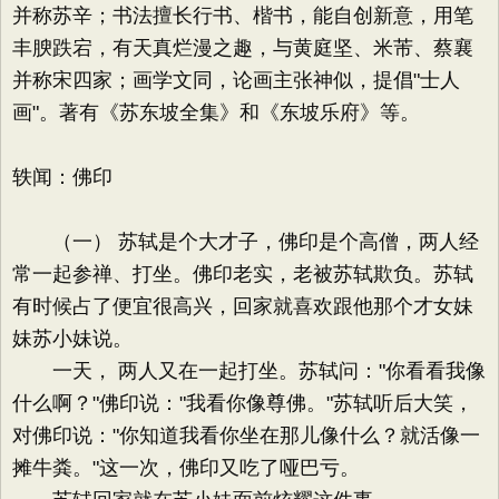
并称苏辛；书法擅长行书、楷书，能自创新意，用笔
丰腴跌宕，有天真烂漫之趣，与黄庭坚、米芾、蔡襄
并称宋四家；画学文同，论画主张神似，提倡"士人
画"。著有《苏东坡全集》和《东坡乐府》等。
轶闻：佛印
（一） 苏轼是个大才子，佛印是个高僧，两人经
常一起参禅、打坐。佛印老实，老被苏轼欺负。苏轼
有时候占了便宜很高兴，回家就喜欢跟他那个才女妹
妹苏小妹说。
一天， 两人又在一起打坐。苏轼问："你看看我像
什么啊？"佛印说："我看你像尊佛。"苏轼听后大笑，
对佛印说："你知道我看你坐在那儿像什么？就活像一
摊牛粪。"这一次，佛印又吃了哑巴亏。