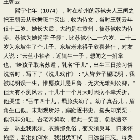
王朝云
熙宁七年（1074），时在杭州的苏轼夫人王闰之
把王朝云从歌舞班中买出，收为侍女，当时王朝云年
仅十二岁。她长大后，大约是在黄州，被苏轼收为侍
妾。苏轼为她起字"子霞"，比苏轼小二十六岁。二十二
岁为东坡生了个儿子。东坡老来得子欣喜若狂，对友
人说："云蓝小袖者，近辄生一子，想闻之一拊掌
也。"给孩子取名苏遁，乳名"干儿"，出生三日按习俗
洗浴时，写下了《洗儿戏作》："人皆养子望聪明，我
被聪明误一生。惟愿孩儿愚且鲁，无灾无难到公卿。"
但天有不测风云，干儿十一个月大时因病不幸夭折。
他哭道："吾年四十九，羁旅失幼子。幼子真吾儿，眉
角生已似。未期观所好，蹁跹逐书史。摇头却梨栗，
似识非分耻。吾老常鲜欢，赖此一笑喜。忽然遭夺
去，恶业我累尔。衣薪那免俗，变灭须臾耳。归来怀
抱空，老泪如泻水。我泪犹可拭，日远当日忘。母哭