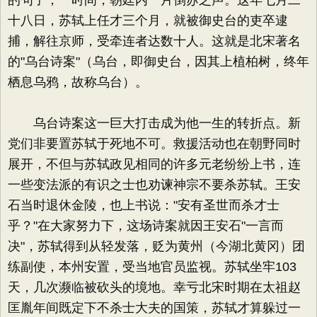
的句子，一时间，朝廷内一片倒苏之声。这年七月二
十八日，苏轼上任才三个月，就被御史台的吏卒逮
捕，解往京师，受牵连者达数十人。这就是北宋著名
的"乌台诗案"（乌台，即御史台，因其上植柏树，终年
栖息乌鸦，故称乌台）。
乌台诗案这一巨大打击成为他一生的转折点。新
党们非要置苏轼于死地不可。救援活动也在朝野同时
展开，不但与苏轼政见相同的许多元老纷纷上书，连
一些变法派的有识之士也劝谏神宗不要杀苏轼。王安
石当时退休金陵，也上书说："安有圣世而杀才士
乎？"在大家努力下，这场诗案就因王安石"一言而
决"，苏轼得到从轻发落，贬为黄州（今湖北黄冈）团
练副使，本州安置，受当地官员监视。苏轼坐牢103
天，几次濒临被砍头的境地。幸亏北宋时期在太祖赵
匡胤年间既定下不杀士大夫的国策，苏轼才算躲过一