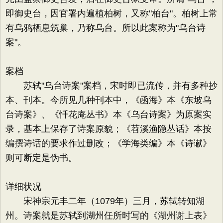
即御史台，因官署内遍植柏树，又称"柏台"。柏树上常
有乌鸦栖息筑巢，乃称乌台。所以此案称为"乌台诗
案"。
案档
苏轼"乌台诗案"案档，宋时即已流传，并有多种抄
本、刊本。今所见几种刊本中，《函海》本《东坡乌
台诗案》、《忏花庵丛书》本《乌台诗案》为原案实
录，基本上保存了诗案原貌；《苕溪渔隐丛话》本按
编撰诗话的要求作过删改；《学海类编》本《诗谳》
则可断定是伪书。
详细状况
宋神宗元丰二年（1079年）三月，苏轼转知湖
州。诗案就是苏轼到湖州任所时写的《湖州谢上表》