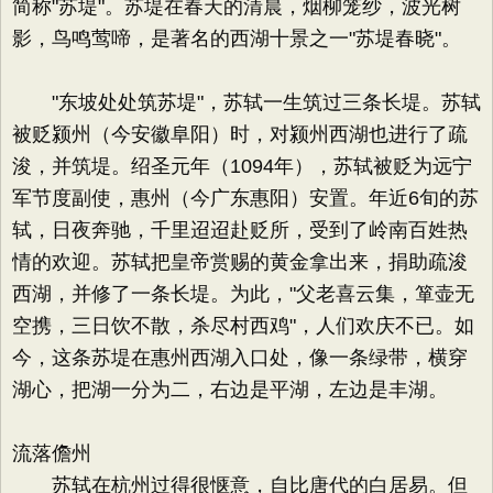
简称"苏堤"。苏堤在春天的清晨，烟柳笼纱，波光树
影，鸟鸣莺啼，是著名的西湖十景之一"苏堤春晓"。
"东坡处处筑苏堤"，苏轼一生筑过三条长堤。苏轼
被贬颍州（今安徽阜阳）时，对颍州西湖也进行了疏
浚，并筑堤。绍圣元年（1094年），苏轼被贬为远宁
军节度副使，惠州（今广东惠阳）安置。年近6旬的苏
轼，日夜奔驰，千里迢迢赴贬所，受到了岭南百姓热
情的欢迎。苏轼把皇帝赏赐的黄金拿出来，捐助疏浚
西湖，并修了一条长堤。为此，"父老喜云集，箪壶无
空携，三日饮不散，杀尽村西鸡"，人们欢庆不已。如
今，这条苏堤在惠州西湖入口处，像一条绿带，横穿
湖心，把湖一分为二，右边是平湖，左边是丰湖。
流落儋州
苏轼在杭州过得很惬意，自比唐代的白居易。但