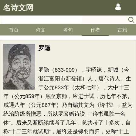
名诗文网
首页
诗文
名句
作者
古籍
罗隐
罗隐（833-909），字昭谏，新城（今
浙江富阳市新登镇）人，唐代诗人。生
于公元833年（太和七年），大中十三
年（公元859年）底至京师，应进士试，历七年不第。
咸通八年（公元867年）乃自编其文为《谗书》，益为
统治阶级所憎恶，所以罗衮赠诗说：“谗书虽胜一名
休”。后来又断断续续考了几年，总共考了十多次，自
称“十二三年就试期”，最终还是铩羽而归，史称“十上