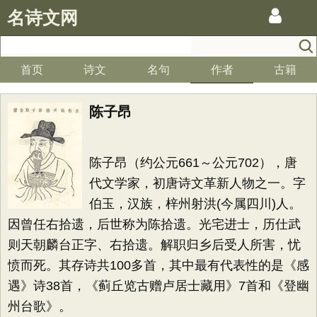
名诗文网
首页
诗文
名句
作者
古籍
陈子昂
陈子昂（约公元661～公元702），唐
代文学家，初唐诗文革新人物之一。字
伯玉，汉族，梓州射洪(今属四川)人。
因曾任右拾遗，后世称为陈拾遗。光宅进士，历仕武
则天朝麟台正字、右拾遗。解职归乡后受人所害，忧
愤而死。其存诗共100多首，其中最有代表性的是《感
遇》诗38首，《蓟丘览古赠卢居士藏用》7首和《登幽
州台歌》。