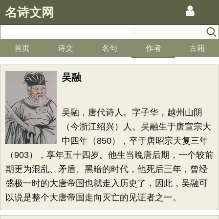
名诗文网
首页
诗文
名句
作者
古籍
吴融
吴融，唐代诗人。字子华，越州山阴
（今浙江绍兴）人。吴融生于唐宣宗大
中四年（850），卒于唐昭宗天复三年
（903），享年五十四岁。他生当晚唐后期，一个较前
期更为混乱、矛盾、黑暗的时代，他死后三年，曾经
盛极一时的大唐帝国也就走入历史了，因此，吴融可
以说是整个大唐帝国走向灭亡的见证者之一。