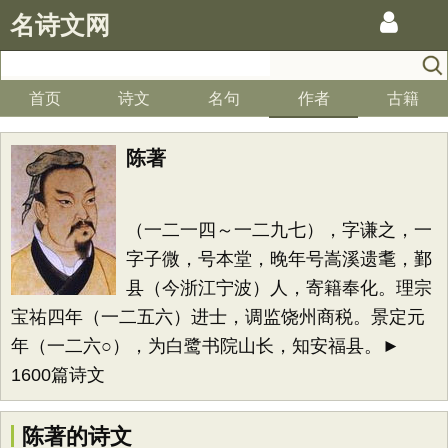
名诗文网
首页
诗文
名句
作者
古籍
陈著
（一二一四～一二九七），字谦之，一
字子微，号本堂，晚年号嵩溪遗耄，鄞
县（今浙江宁波）人，寄籍奉化。理宗
宝祐四年（一二五六）进士，调监饶州商税。景定元
年（一二六○），为白鹭书院山长，知安福县。►
1600篇诗文
陈著的诗文