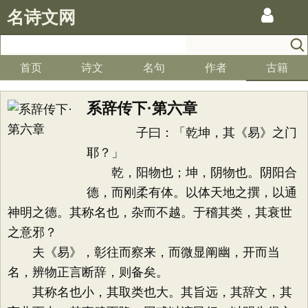
名诗文网
首页
诗文
名句
作者
古籍
系辞传下·第六章
子曰：「乾坤，其《易》之门
耶？」
乾，阳物也；坤，阴物也。阴阳合
德，而刚柔有体。以体天地之撰，以通
神明之德。其称名也，杂而不越。于稽其类，其衰世
之意邪？
夫《易》，彰往而察来，而微显阐幽，开而当
名，辨物正言断辞，则备矣。
其称名也小，其取类也大。其旨远，其辞文，其