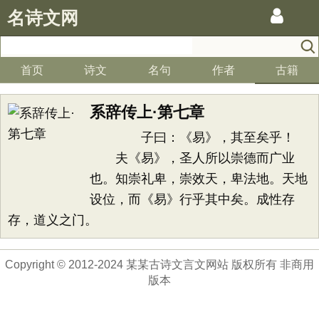
名诗文网
首页
诗文
名句
作者
古籍
系辞传上·第七章
子曰：《易》，其至矣乎！
夫《易》，圣人所以崇德而广业
也。知崇礼卑，崇效天，卑法地。天地
设位，而《易》行乎其中矣。成性存
存，道义之门。
Copyright © 2012-2024 某某古诗文言文网站 版权所有 非商用
版本